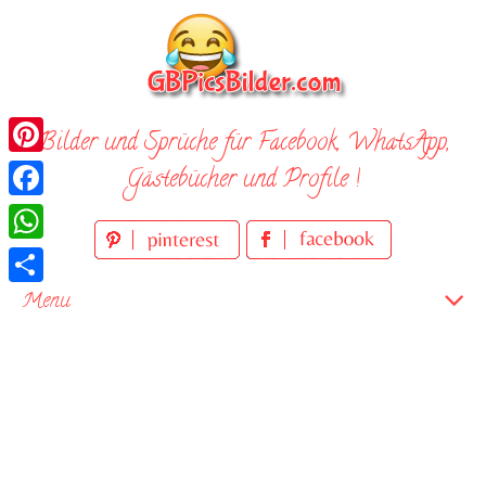
Skip
to
content
Bilder und Sprüche für Facebook, WhatsApp,
Pinterest
Gästebücher und Profile !
Facebook
WhatsApp
Teilen
Menu