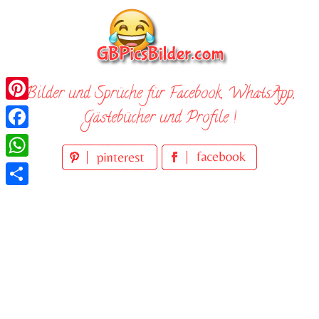
Skip
to
content
Bilder und Sprüche für Facebook, WhatsApp,
Pinterest
Gästebücher und Profile !
Facebook
WhatsApp
Teilen