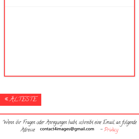
Posts
ÄLTESTE
navigation
Wenn ihr Fragen oder Anregungen habt, schreibt eine Email an folgende
Adresse
-
Privacy