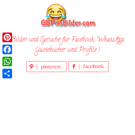
Skip
to
content
Bilder und Sprüche für Facebook, WhatsApp,
Pinterest
Gästebücher und Profile !
Facebook
WhatsApp
Teilen