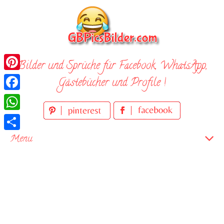
Skip
to
content
Bilder und Sprüche für Facebook, WhatsApp,
Pinterest
Gästebücher und Profile !
Facebook
WhatsApp
Teilen
Menu