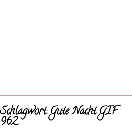
Startseite
Schlagwort:
Gute Nacht GIF
Neue Bilder
962