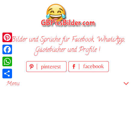
Skip
to
content
Bilder und Sprüche für Facebook, WhatsApp,
Pinterest
Gästebücher und Profile !
Facebook
WhatsApp
Teilen
Menu