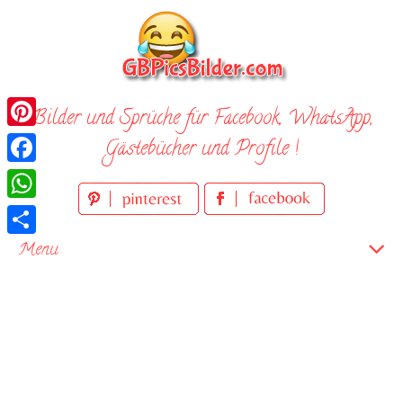
Skip
to
content
Bilder und Sprüche für Facebook, WhatsApp,
Pinterest
Gästebücher und Profile !
Facebook
WhatsApp
Teilen
Menu