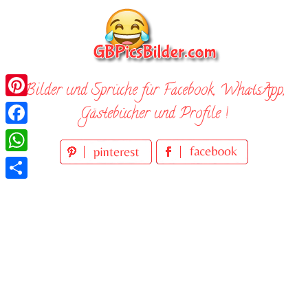
Skip
to
content
Bilder und Sprüche für Facebook, WhatsApp,
Pinterest
Gästebücher und Profile !
Facebook
WhatsApp
Teilen