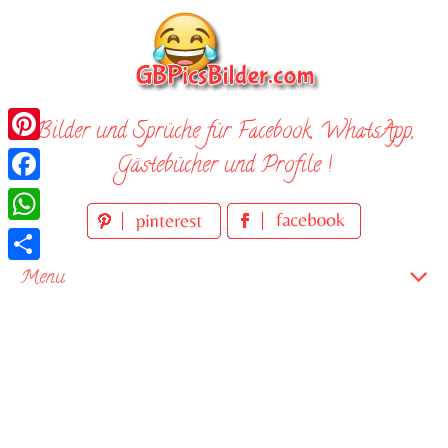
Skip
to
content
Bilder und Sprüche für Facebook, WhatsApp,
Pinterest
Gästebücher und Profile !
Facebook
WhatsApp
Teilen
Menu