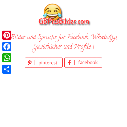
Skip
to
content
Bilder und Sprüche für Facebook, WhatsApp,
Pinterest
Gästebücher und Profile !
Facebook
WhatsApp
Teilen