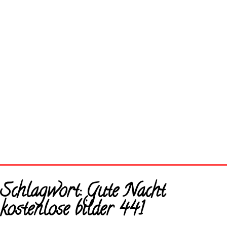
Startseite
Schlagwort:
Gute Nacht
Neue Bilder
kostenlose bilder 441