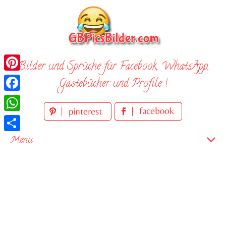
Skip
to
content
Bilder und Sprüche für Facebook, WhatsApp,
Pinterest
Gästebücher und Profile !
Facebook
WhatsApp
Teilen
Menu