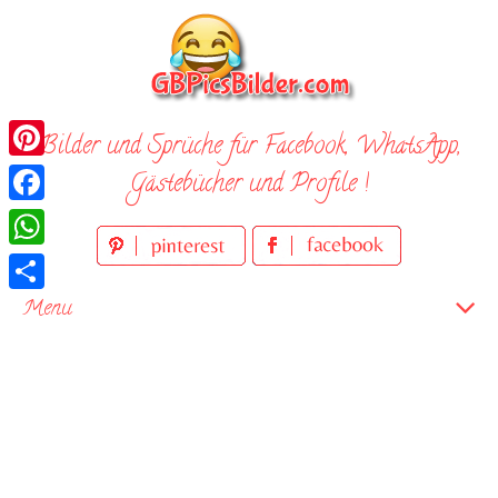
Skip
to
content
Bilder und Sprüche für Facebook, WhatsApp,
Pinterest
Gästebücher und Profile !
Facebook
WhatsApp
Teilen
Menu