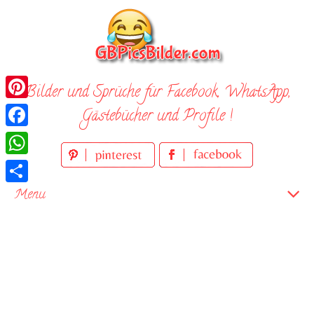
Skip
to
content
Bilder und Sprüche für Facebook, WhatsApp,
Pinterest
Gästebücher und Profile !
Facebook
WhatsApp
Teilen
Menu