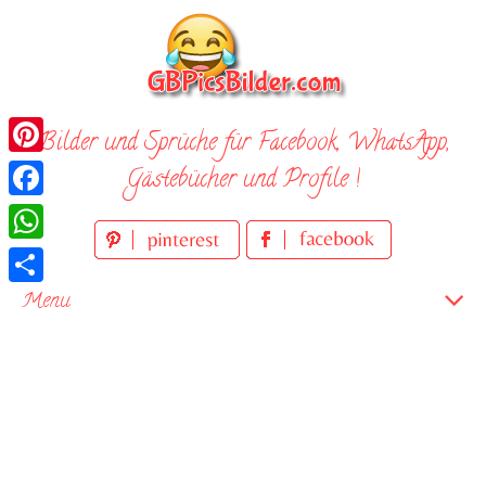
Skip
to
content
Bilder und Sprüche für Facebook, WhatsApp,
Pinterest
Gästebücher und Profile !
Facebook
WhatsApp
Teilen
Menu