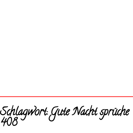
Startseite
Schlagwort:
Gute Nacht sprüche
Neue Bilder
408