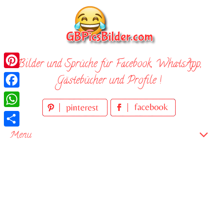
Skip
to
content
Bilder und Sprüche für Facebook, WhatsApp,
Pinterest
Gästebücher und Profile !
Facebook
WhatsApp
Teilen
Menu