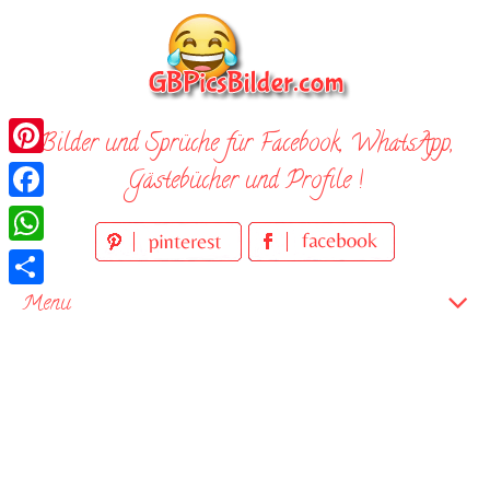
Skip
to
content
Bilder und Sprüche für Facebook, WhatsApp,
Pinterest
Gästebücher und Profile !
Facebook
WhatsApp
Teilen
Menu