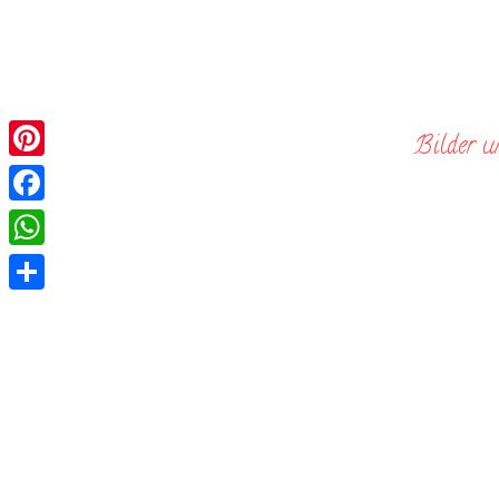
Skip
to
content
Bilder u
Pinterest
Facebook
WhatsApp
Teilen