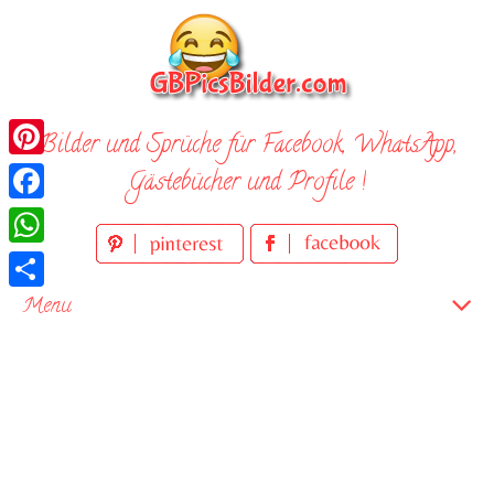
Skip
to
content
Bilder und Sprüche für Facebook, WhatsApp,
Pinterest
Gästebücher und Profile !
Facebook
WhatsApp
Teilen
Menu