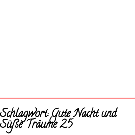
Startseite
Schlagwort:
Gute Nacht und
Neue Bilder
Süße Träume 25