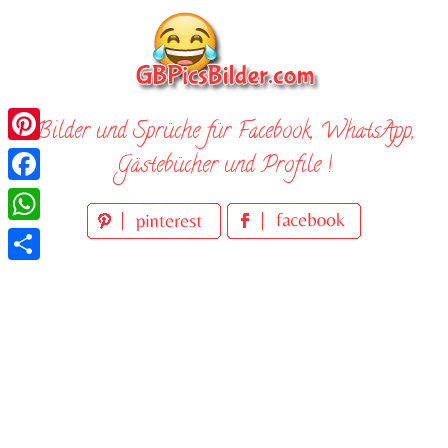
Skip
to
content
Bilder und Sprüche für Facebook, WhatsApp,
Pinterest
Gästebücher und Profile !
Facebook
WhatsApp
Teilen