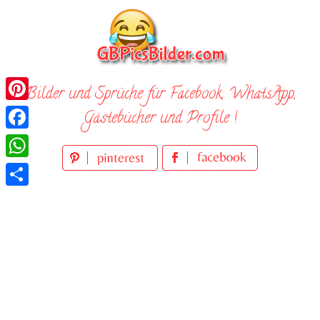
Skip
to
content
Bilder und Sprüche für Facebook, WhatsApp,
Pinterest
Gästebücher und Profile !
Facebook
WhatsApp
Teilen