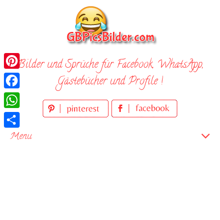
Skip
to
content
Bilder und Sprüche für Facebook, WhatsApp,
Pinterest
Gästebücher und Profile !
Facebook
WhatsApp
Teilen
Menu