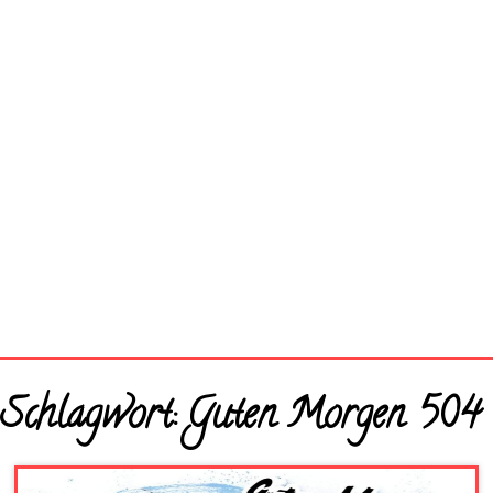
Startseite
Schlagwort:
Guten Morgen 504
Neue Bilder