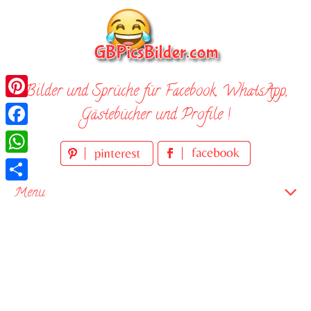
Skip
to
content
Bilder und Sprüche für Facebook, WhatsApp,
Pinterest
Gästebücher und Profile !
Facebook
WhatsApp
Teilen
Menu