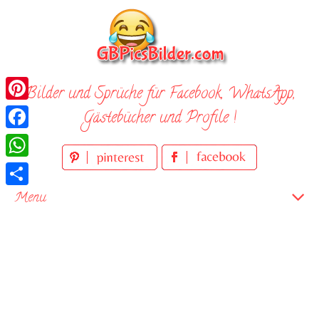
Skip
to
content
Bilder und Sprüche für Facebook, WhatsApp,
Pinterest
Gästebücher und Profile !
Facebook
WhatsApp
Teilen
Menu