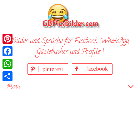
Skip
to
content
Bilder und Sprüche für Facebook, WhatsApp,
Pinterest
Gästebücher und Profile !
Facebook
WhatsApp
Teilen
Menu