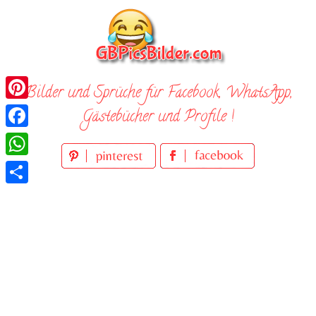
Skip
to
content
Bilder und Sprüche für Facebook, WhatsApp,
Pinterest
Gästebücher und Profile !
Facebook
WhatsApp
Teilen