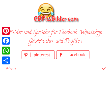
Skip
to
content
Bilder und Sprüche für Facebook, WhatsApp,
Pinterest
Gästebücher und Profile !
Facebook
WhatsApp
Teilen
Menu