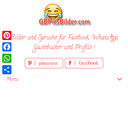
Skip
to
content
Bilder und Sprüche für Facebook, WhatsApp,
Pinterest
Gästebücher und Profile !
Facebook
WhatsApp
Teilen
Menu