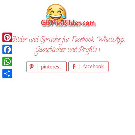
Skip
to
content
Bilder und Sprüche für Facebook, WhatsApp,
Pinterest
Gästebücher und Profile !
Facebook
WhatsApp
Teilen