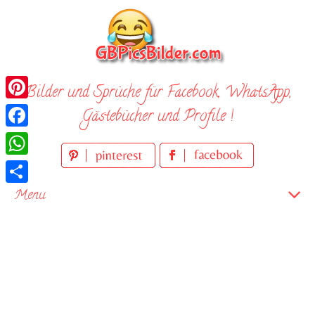
Skip
to
content
Bilder und Sprüche für Facebook, WhatsApp,
Pinterest
Gästebücher und Profile !
Facebook
WhatsApp
Teilen
Menu