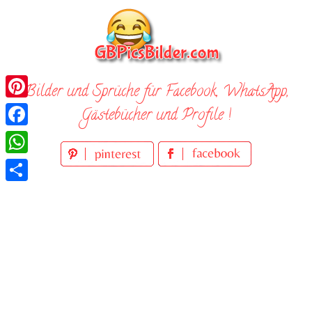
Skip
to
content
Bilder und Sprüche für Facebook, WhatsApp,
Pinterest
Gästebücher und Profile !
Facebook
WhatsApp
Teilen