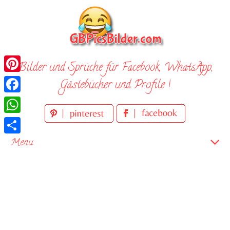
Skip
to
content
Bilder und Sprüche für Facebook, WhatsApp,
Pinterest
Gästebücher und Profile !
Facebook
WhatsApp
Teilen
Menu