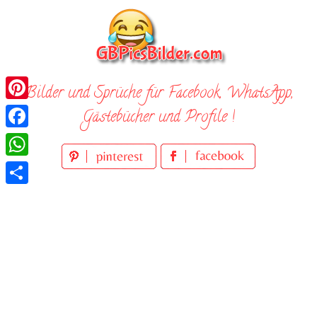
Skip
to
content
Bilder und Sprüche für Facebook, WhatsApp,
Pinterest
Gästebücher und Profile !
Facebook
WhatsApp
Teilen