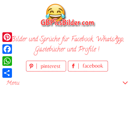
Skip
to
content
Bilder und Sprüche für Facebook, WhatsApp,
Pinterest
Gästebücher und Profile !
Facebook
WhatsApp
Teilen
Menu