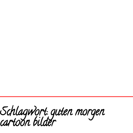
Startseite
Schlagwort:
guten morgen
Neue Bilder
cartoon bilder