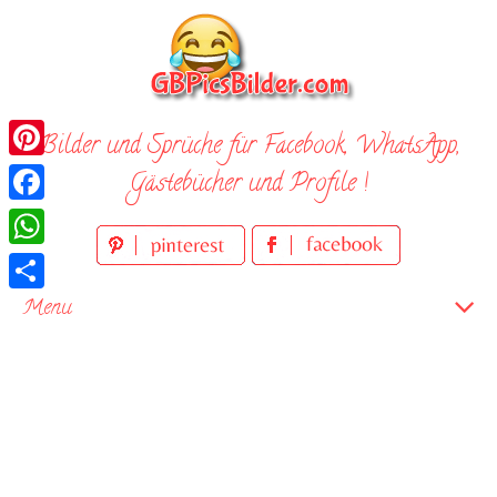
Skip
to
content
Bilder und Sprüche für Facebook, WhatsApp,
Pinterest
Gästebücher und Profile !
Facebook
WhatsApp
Teilen
Menu