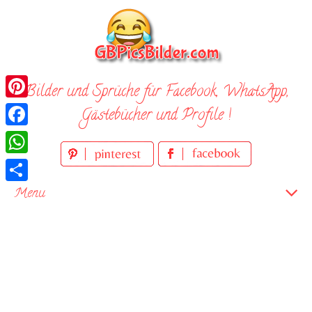
Skip
to
content
Bilder und Sprüche für Facebook, WhatsApp,
Pinterest
Gästebücher und Profile !
Facebook
WhatsApp
Teilen
Menu