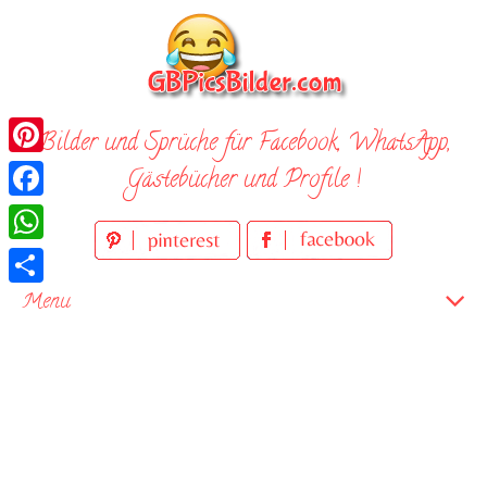
Skip
to
content
Bilder und Sprüche für Facebook, WhatsApp,
Pinterest
Gästebücher und Profile !
Facebook
WhatsApp
Teilen
Menu