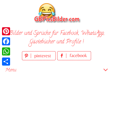
Skip
to
content
Bilder und Sprüche für Facebook, WhatsApp,
Pinterest
Gästebücher und Profile !
Facebook
WhatsApp
Teilen
Menu