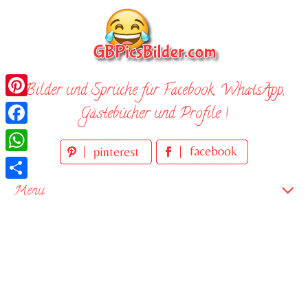
Skip
to
content
Bilder und Sprüche für Facebook, WhatsApp,
Pinterest
Gästebücher und Profile !
Facebook
WhatsApp
Teilen
Menu