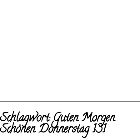
Startseite
Schlagwort:
Guten Morgen
Neue Bilder
Schönen Donnerstag 131