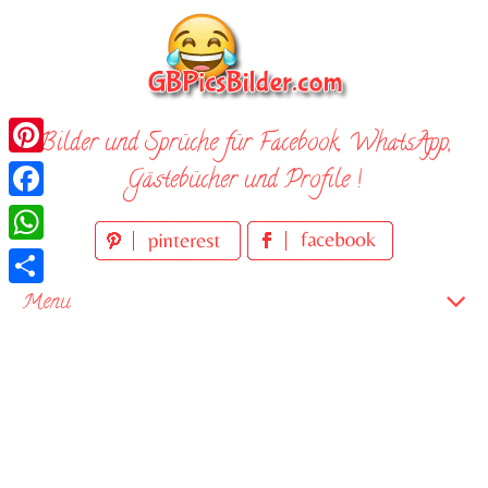
Skip
to
content
Bilder und Sprüche für Facebook, WhatsApp,
Pinterest
Gästebücher und Profile !
Facebook
WhatsApp
Teilen
Menu