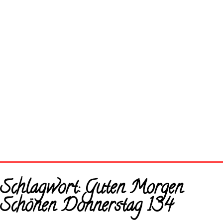
Startseite
Schlagwort:
Guten Morgen
Neue Bilder
Schönen Donnerstag 134