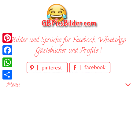
Skip
to
content
Bilder und Sprüche für Facebook, WhatsApp,
Pinterest
Gästebücher und Profile !
Facebook
WhatsApp
Teilen
Menu