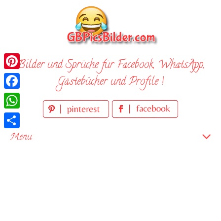
Skip
to
content
Bilder und Sprüche für Facebook, WhatsApp,
Pinterest
Gästebücher und Profile !
Facebook
WhatsApp
Teilen
Menu