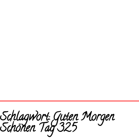
Startseite
Schlagwort:
Guten Morgen
Neue Bilder
Schönen Tag 325