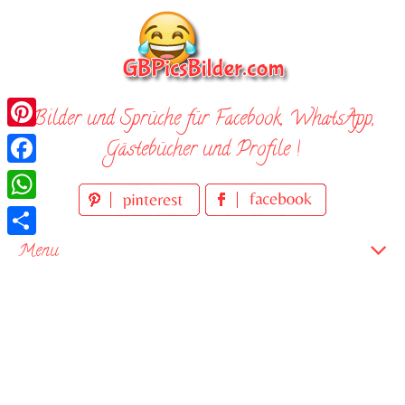
Skip
to
content
Bilder und Sprüche für Facebook, WhatsApp,
Pinterest
Gästebücher und Profile !
Facebook
WhatsApp
Teilen
Menu