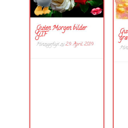
Guten Morgen bilder
Gut
GIF
gra
Hinzugefügt zu
29. April 2019
Hinz