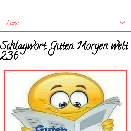
Menu
Startseite
Schlagwort:
Guten Morgen welt
Neue Bilder
236