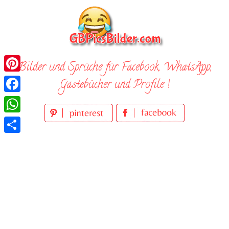
Skip
to
content
Bilder und Sprüche für Facebook, WhatsApp,
Pinterest
Gästebücher und Profile !
Facebook
WhatsApp
Teilen