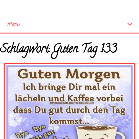
Menu
Startseite
Schlagwort:
Guten Tag 133
Neue Bilder