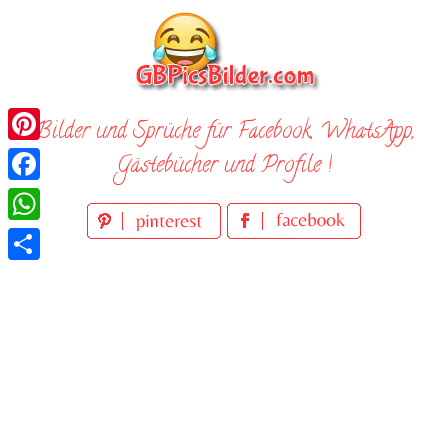
Skip
to
content
Bilder und Sprüche für Facebook, WhatsApp,
Pinterest
Gästebücher und Profile !
Facebook
WhatsApp
Teilen