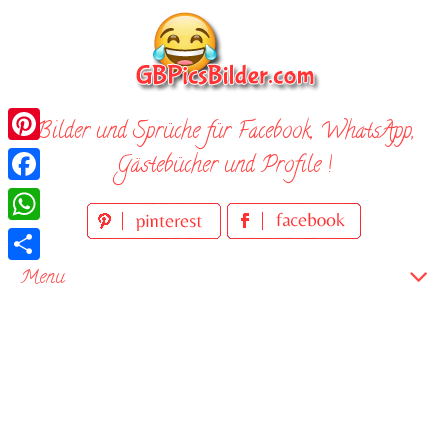
Skip
to
content
Bilder und Sprüche für Facebook, WhatsApp,
Pinterest
Gästebücher und Profile !
Facebook
WhatsApp
Teilen
Menu