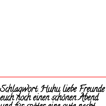
Startseite
Schlagwort:
Huhu liebe Freunde
Neue Bilder
euch noch einen schönen Abend