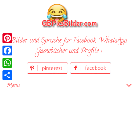
Skip
to
content
Bilder und Sprüche für Facebook, WhatsApp,
Pinterest
Gästebücher und Profile !
Facebook
WhatsApp
Teilen
Menu