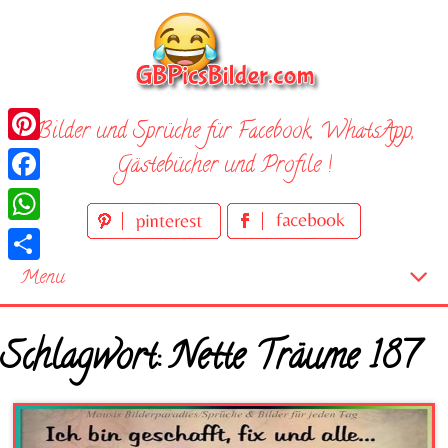
Skip
to
content
Bilder und Sprüche für Facebook, WhatsApp,
Pinterest
Gästebücher und Profile !
Facebook
WhatsApp
Teilen
Menu
Startseite
Schlagwort:
Nette Träume 187
Neue Bilder