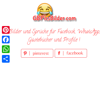
Skip
to
content
Bilder und Sprüche für Facebook, WhatsApp,
Pinterest
Gästebücher und Profile !
Facebook
WhatsApp
Teilen