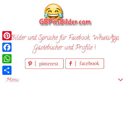
Skip
to
content
Bilder und Sprüche für Facebook, WhatsApp,
Pinterest
Gästebücher und Profile !
Facebook
WhatsApp
Teilen
Menu