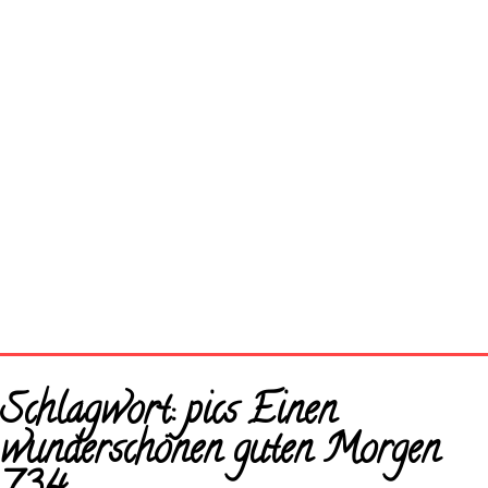
Startseite
Schlagwort:
pics Einen
Neue Bilder
wunderschönen guten Morgen