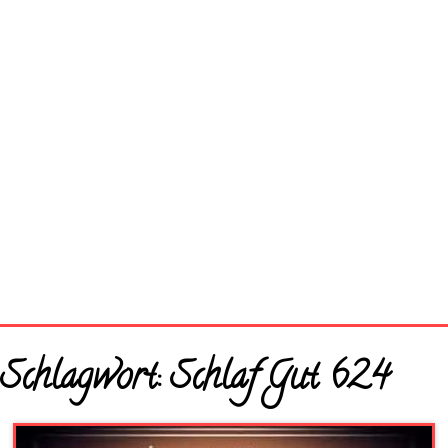
Startseite
Schlagwort:
Schlaf Gut 624
Neue Bilder