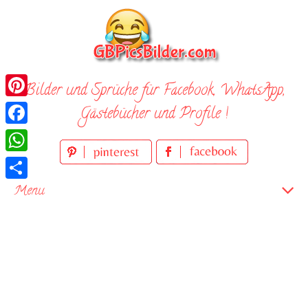
Skip
to
content
Bilder und Sprüche für Facebook, WhatsApp,
Pinterest
Gästebücher und Profile !
Facebook
WhatsApp
Teilen
Menu